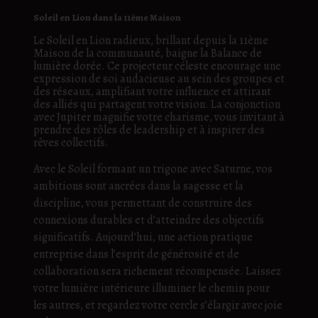
Soleil en Lion dans la 11ème Maison
Le Soleil en Lion radieux, brillant depuis la 11ème
Maison de la communauté, baigne la Balance de
lumière dorée. Ce projecteur céleste encourage une
expression de soi audacieuse au sein des groupes et
des réseaux, amplifiant votre influence et attirant
des alliés qui partagent votre vision. La conjonction
avec Jupiter magnifie votre charisme, vous invitant à
prendre des rôles de leadership et à inspirer des
rêves collectifs.
Avec le Soleil formant un trigone avec Saturne, vos
ambitions sont ancrées dans la sagesse et la
discipline, vous permettant de construire des
connexions durables et d’atteindre des objectifs
significatifs. Aujourd’hui, une action pratique
entreprise dans l’esprit de générosité et de
collaboration sera richement récompensée. Laissez
votre lumière intérieure illuminer le chemin pour
les autres, et regardez votre cercle s’élargir avec joie