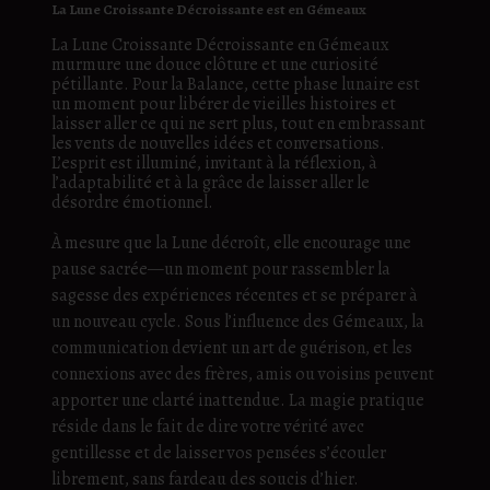
La Lune Croissante Décroissante est en Gémeaux
La Lune Croissante Décroissante en Gémeaux
murmure une douce clôture et une curiosité
pétillante. Pour la Balance, cette phase lunaire est
un moment pour libérer de vieilles histoires et
laisser aller ce qui ne sert plus, tout en embrassant
les vents de nouvelles idées et conversations.
L’esprit est illuminé, invitant à la réflexion, à
l’adaptabilité et à la grâce de laisser aller le
désordre émotionnel.
À mesure que la Lune décroît, elle encourage une
pause sacrée—un moment pour rassembler la
sagesse des expériences récentes et se préparer à
un nouveau cycle. Sous l’influence des Gémeaux, la
communication devient un art de guérison, et les
connexions avec des frères, amis ou voisins peuvent
apporter une clarté inattendue. La magie pratique
réside dans le fait de dire votre vérité avec
gentillesse et de laisser vos pensées s’écouler
librement, sans fardeau des soucis d’hier.