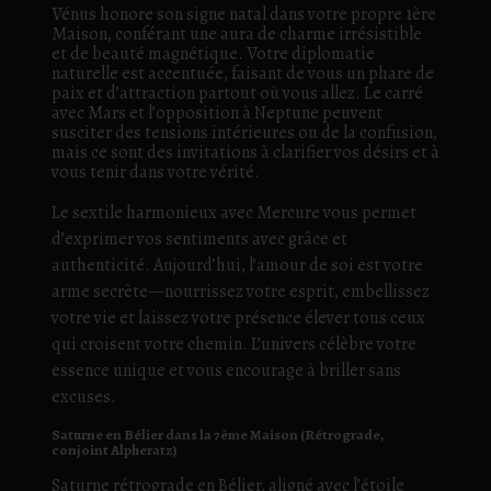
Vénus honore son signe natal dans votre propre 1ère
Maison, conférant une aura de charme irrésistible
et de beauté magnétique. Votre diplomatie
naturelle est accentuée, faisant de vous un phare de
paix et d’attraction partout où vous allez. Le carré
avec Mars et l’opposition à Neptune peuvent
susciter des tensions intérieures ou de la confusion,
mais ce sont des invitations à clarifier vos désirs et à
vous tenir dans votre vérité.
Le sextile harmonieux avec Mercure vous permet
d’exprimer vos sentiments avec grâce et
authenticité. Aujourd’hui, l’amour de soi est votre
arme secrète—nourrissez votre esprit, embellissez
votre vie et laissez votre présence élever tous ceux
qui croisent votre chemin. L’univers célèbre votre
essence unique et vous encourage à briller sans
excuses.
Saturne en Bélier dans la 7ème Maison (Rétrograde,
conjoint Alpheratz)
Saturne rétrograde en Bélier, aligné avec l’étoile