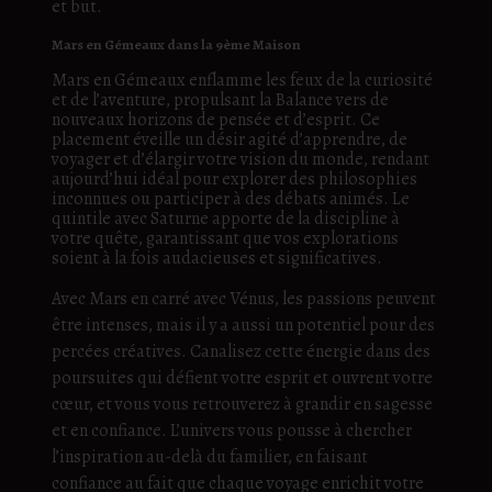
et but.
Mars en Gémeaux dans la 9ème Maison
Mars en Gémeaux enflamme les feux de la curiosité
et de l’aventure, propulsant la Balance vers de
nouveaux horizons de pensée et d’esprit. Ce
placement éveille un désir agité d’apprendre, de
voyager et d’élargir votre vision du monde, rendant
aujourd’hui idéal pour explorer des philosophies
inconnues ou participer à des débats animés. Le
quintile avec Saturne apporte de la discipline à
votre quête, garantissant que vos explorations
soient à la fois audacieuses et significatives.
Avec Mars en carré avec Vénus, les passions peuvent
être intenses, mais il y a aussi un potentiel pour des
percées créatives. Canalisez cette énergie dans des
poursuites qui défient votre esprit et ouvrent votre
cœur, et vous vous retrouverez à grandir en sagesse
et en confiance. L’univers vous pousse à chercher
l’inspiration au-delà du familier, en faisant
confiance au fait que chaque voyage enrichit votre