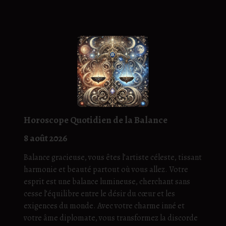
Horoscope Quotidien de la Balance
8 août 2026
Balance gracieuse, vous êtes l’artiste céleste, tissant
harmonie et beauté partout où vous allez. Votre
esprit est une balance lumineuse, cherchant sans
cesse l’équilibre entre le désir du cœur et les
exigences du monde. Avec votre charme inné et
votre âme diplomate, vous transformez la discorde