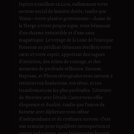
Jupiter scintillent en Lion, enflammant votre
secteur social de lumière dorée, tandis que
Vénus—votre planète gouvernante—danse de
la Vierge à votre propre signe, vous bénissant
d’un charme irrésistible et d’une aura
magnétique. Le voyage de la Lune de l’onirique
Poissons au pétillant Gémeaux éveillera votre
cœur et votre esprit, apportant des vagues
d’intuition, des éclats de courage, et des
moments de profonde réflexion. Saturne,
Neptune, et Pluton rétrogrades vous invitent à
revisiter vos fondations, vos rêves, et vos
transformations les plus profondes. L’étreinte
de Mercure avec l’étoile Castor vous offre
éloquence et dualité, tandis que l’union de
Saturne avec Alpheratz vous infuse
d’indépendance et de confiance en vous. C’est
une semaine pour équilibrer introspection et
action audacieuse, pour laisser votre beauté