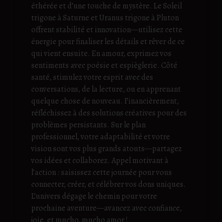
éthérée et d’une touche de mystère. Le Soleil
trigone à Saturne et Uranus trigone à Pluton
offrent stabilité et innovation—utilisez cette
énergie pour finaliser les détails et rêver de ce
qui vient ensuite. En amour, exprimez vos
sentiments avec poésie et espièglerie. Côté
santé, stimulez votre esprit avec des
conversations, de la lecture, ou en apprenant
quelque chose de nouveau. Financièrement,
réfléchissez à des solutions créatives pour des
problèmes persistants. Sur le plan
professionnel, votre adaptabilité et votre
vision sont vos plus grands atouts—partagez
vos idées et collaborez. Appel motivant à
l’action : saisissez cette journée pour vous
connecter, créer, et célébrer vos dons uniques.
L’univers dégage le chemin pour votre
prochaine aventure—avancez avec confiance,
joie, et mucho, mucho amor !