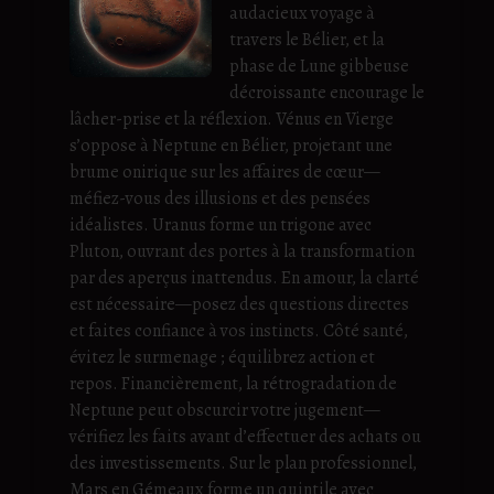
audacieux voyage à
travers le Bélier, et la
phase de Lune gibbeuse
décroissante encourage le
lâcher-prise et la réflexion. Vénus en Vierge
s’oppose à Neptune en Bélier, projetant une
brume onirique sur les affaires de cœur—
méfiez-vous des illusions et des pensées
idéalistes. Uranus forme un trigone avec
Pluton, ouvrant des portes à la transformation
par des aperçus inattendus. En amour, la clarté
est nécessaire—posez des questions directes
et faites confiance à vos instincts. Côté santé,
évitez le surmenage ; équilibrez action et
repos. Financièrement, la rétrogradation de
Neptune peut obscurcir votre jugement—
vérifiez les faits avant d’effectuer des achats ou
des investissements. Sur le plan professionnel,
Mars en Gémeaux forme un quintile avec